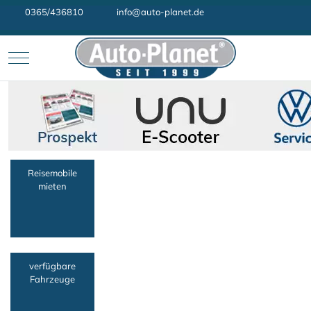
0365/436810
info@auto-planet.de
Mobile Menu Toggle
Reisemobile
mieten
verfügbare
Fahrzeuge