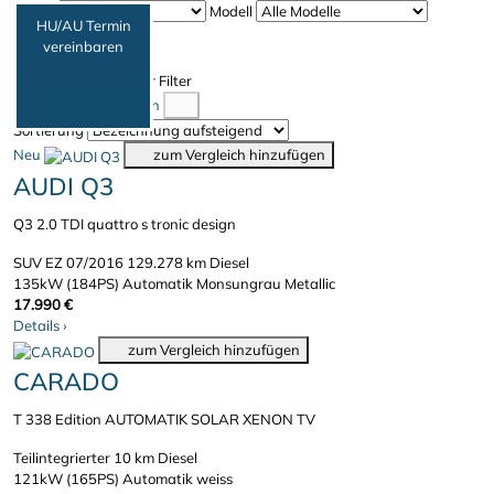
Marke
Modell
HU/AU Termin
319 Fahrzeuge
vereinbaren
Filter entfernen
Mehr Filter
Weniger Filter
Vergleich anzeigen
Sortierung
Neu
zum Vergleich hinzufügen
AUDI Q3
Q3 2.0 TDI quattro s tronic design
SUV
EZ 07/2016
129.278 km
Diesel
135kW (184PS)
Automatik
Monsungrau Metallic
17.990 €
Details
›
zum Vergleich hinzufügen
CARADO
T 338 Edition AUTOMATIK SOLAR XENON TV
Teilintegrierter
10 km
Diesel
121kW (165PS)
Automatik
weiss