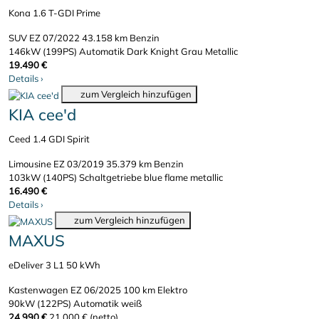
Kona 1.6 T-GDI Prime
SUV
EZ 07/2022
43.158 km
Benzin
146kW (199PS)
Automatik
Dark Knight Grau Metallic
19.490 €
Details
›
zum Vergleich hinzufügen
KIA cee'd
Ceed 1.4 GDI Spirit
Limousine
EZ 03/2019
35.379 km
Benzin
103kW (140PS)
Schaltgetriebe
blue flame metallic
16.490 €
Details
›
zum Vergleich hinzufügen
MAXUS
eDeliver 3 L1 50 kWh
Kastenwagen
EZ 06/2025
100 km
Elektro
90kW (122PS)
Automatik
weiß
24.990 €
21.000 € (netto)