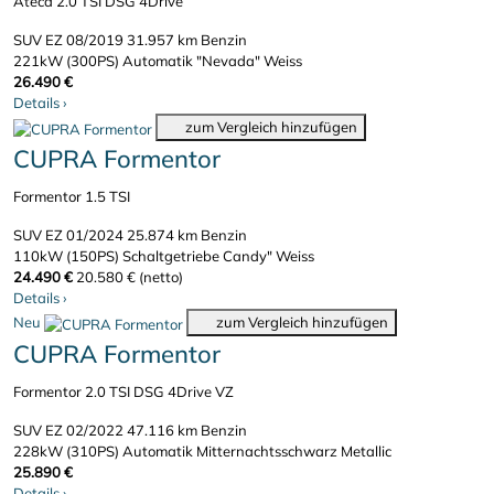
Ateca 2.0 TSI DSG 4Drive
SUV
EZ 08/2019
31.957 km
Benzin
221kW (300PS)
Automatik
"Nevada" Weiss
26.490 €
Details
›
zum Vergleich hinzufügen
CUPRA Formentor
Formentor 1.5 TSI
SUV
EZ 01/2024
25.874 km
Benzin
110kW (150PS)
Schaltgetriebe
Candy" Weiss
24.490 €
20.580 € (netto)
Details
›
Neu
zum Vergleich hinzufügen
CUPRA Formentor
Formentor 2.0 TSI DSG 4Drive VZ
SUV
EZ 02/2022
47.116 km
Benzin
228kW (310PS)
Automatik
Mitternachtsschwarz Metallic
25.890 €
Details
›