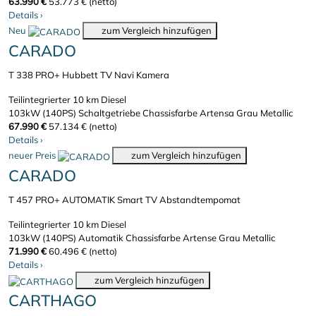
63.990 €
53.773 € (netto)
Details
›
Neu
zum Vergleich hinzufügen
CARADO
T 338 PRO+ Hubbett TV Navi Kamera
Teilintegrierter
10 km
Diesel
103kW (140PS)
Schaltgetriebe
Chassisfarbe Artensa Grau Metallic
67.990 €
57.134 € (netto)
Details
›
neuer Preis
zum Vergleich hinzufügen
CARADO
T 457 PRO+ AUTOMATIK Smart TV Abstandtempomat
Teilintegrierter
10 km
Diesel
103kW (140PS)
Automatik
Chassisfarbe Artense Grau Metallic
71.990 €
60.496 € (netto)
Details
›
zum Vergleich hinzufügen
CARTHAGO