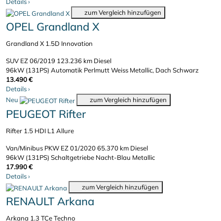
Details
›
zum Vergleich hinzufügen
OPEL Grandland X
Grandland X 1.5D Innovation
SUV
EZ 06/2019
123.236 km
Diesel
96kW (131PS)
Automatik
Perlmutt Weiss Metallic, Dach Schwarz
13.490 €
Details
›
Neu
zum Vergleich hinzufügen
PEUGEOT Rifter
Rifter 1.5 HDI L1 Allure
Van/Minibus PKW
EZ 01/2020
65.370 km
Diesel
96kW (131PS)
Schaltgetriebe
Nacht-Blau Metallic
17.990 €
Details
›
zum Vergleich hinzufügen
RENAULT Arkana
Arkana 1.3 TCe Techno