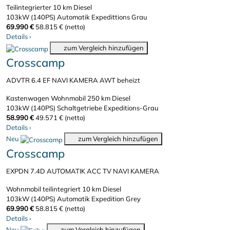
Teilintegrierter
10 km
Diesel
103kW (140PS)
Automatik
Expedittions Grau
69.990 €
58.815 € (netto)
Details
›
zum Vergleich hinzufügen
Crosscamp
ADVTR 6.4 EF NAVI KAMERA AWT beheizt
Kastenwagen Wohnmobil
250 km
Diesel
103kW (140PS)
Schaltgetriebe
Expeditions-Grau
58.990 €
49.571 € (netto)
Details
›
Neu
zum Vergleich hinzufügen
Crosscamp
EXPDN 7.4D AUTOMATIK ACC TV NAVI KAMERA
Wohnmobil teilintegriert
10 km
Diesel
103kW (140PS)
Automatik
Expedition Grey
69.990 €
58.815 € (netto)
Details
›
Neu
zum Vergleich hinzufügen