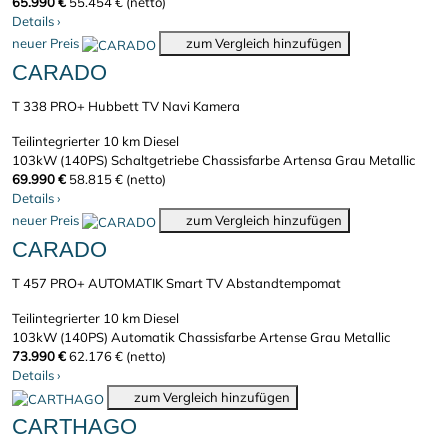
65.990 €
55.454 € (netto)
Details
›
neuer Preis
zum Vergleich hinzufügen
CARADO
T 338 PRO+ Hubbett TV Navi Kamera
Teilintegrierter
10 km
Diesel
103kW (140PS)
Schaltgetriebe
Chassisfarbe Artensa Grau Metallic
69.990 €
58.815 € (netto)
Details
›
neuer Preis
zum Vergleich hinzufügen
CARADO
T 457 PRO+ AUTOMATIK Smart TV Abstandtempomat
Teilintegrierter
10 km
Diesel
103kW (140PS)
Automatik
Chassisfarbe Artense Grau Metallic
73.990 €
62.176 € (netto)
Details
›
zum Vergleich hinzufügen
CARTHAGO