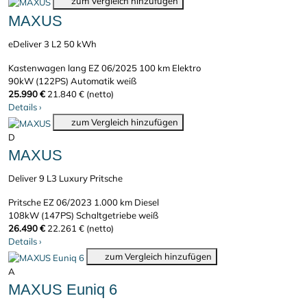
zum Vergleich hinzufügen
MAXUS
eDeliver 3 L2 50 kWh
Kastenwagen lang
EZ 06/2025
100 km
Elektro
90kW (122PS)
Automatik
weiß
25.990 €
21.840 € (netto)
Details
›
zum Vergleich hinzufügen
D
MAXUS
Deliver 9 L3 Luxury Pritsche
Pritsche
EZ 06/2023
1.000 km
Diesel
108kW (147PS)
Schaltgetriebe
weiß
26.490 €
22.261 € (netto)
Details
›
zum Vergleich hinzufügen
A
MAXUS Euniq 6