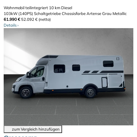
Wohnmobil teilintegriert
10 km
Diesel
103kW (140PS)
Schaltgetriebe
Chassisfarbe Artense Grau Metallic
61.990 €
52.092 € (netto)
Details
›
zum Vergleich hinzufügen