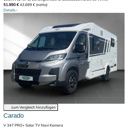
51.990 €
43.689 € (netto)
Details
›
zum Vergleich hinzufügen
Carado
V 347 PRO+ Solar TV Navi Kamera