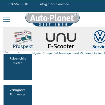
0365/436810
info@auto-planet.de
Mobile Menu Toggle
Reisemobile
mieten
verfügbare
Fahrzeuge