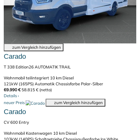
zum Vergleich hinzufügen
Carado
T 338 Edition26 AUTOMATIK TRAIL
Wohnmobil teilintegriert
10 km
Diesel
121kW (165PS)
Automatik
Chassisfarbe Polar-Silber
69.990 €
58.815 € (netto)
Details
›
neuer Preis
zum Vergleich hinzufügen
Carado
CV 600 Entry
Wohnmobil Kastenwagen
10 km
Diesel
103kW (140PS)
Schaltgetriebe
Chassisaußenfarbe Ice White