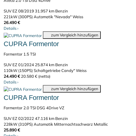
Ateca 2.0 TSI DSG 4Drive
SUV
EZ 08/2019
31.957 km
Benzin
221kW (300PS)
Automatik
"Nevada" Weiss
26.490 €
Details
›
zum Vergleich hinzufügen
CUPRA Formentor
Formentor 1.5 TSI
SUV
EZ 01/2024
25.874 km
Benzin
110kW (150PS)
Schaltgetriebe
Candy" Weiss
24.490 €
20.580 € (netto)
Details
›
zum Vergleich hinzufügen
CUPRA Formentor
Formentor 2.0 TSI DSG 4Drive VZ
SUV
EZ 02/2022
47.116 km
Benzin
228kW (310PS)
Automatik
Mitternachtsschwarz Metallic
25.890 €
Details
›