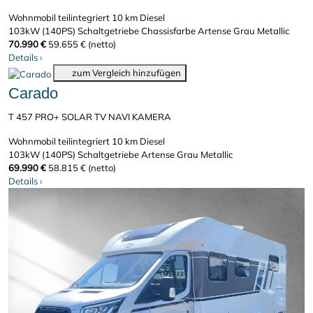
Wohnmobil teilintegriert
10 km
Diesel
103kW (140PS)
Schaltgetriebe
Chassisfarbe Artense Grau Metallic
70.990 €
59.655 € (netto)
Details
›
zum Vergleich hinzufügen
Carado
T 457 PRO+ SOLAR TV NAVI KAMERA
Wohnmobil teilintegriert
10 km
Diesel
103kW (140PS)
Schaltgetriebe
Artense Grau Metallic
69.990 €
58.815 € (netto)
Details
›