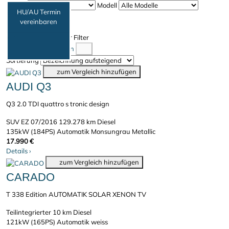
Marke
Modell
HU/AU Termin
316 Fahrzeuge
vereinbaren
Filter entfernen
Mehr Filter
Weniger Filter
Vergleich anzeigen
Sortierung
zum Vergleich hinzufügen
AUDI Q3
Q3 2.0 TDI quattro s tronic design
SUV
EZ 07/2016
129.278 km
Diesel
135kW (184PS)
Automatik
Monsungrau Metallic
17.990 €
Details
›
zum Vergleich hinzufügen
CARADO
T 338 Edition AUTOMATIK SOLAR XENON TV
Teilintegrierter
10 km
Diesel
121kW (165PS)
Automatik
weiss