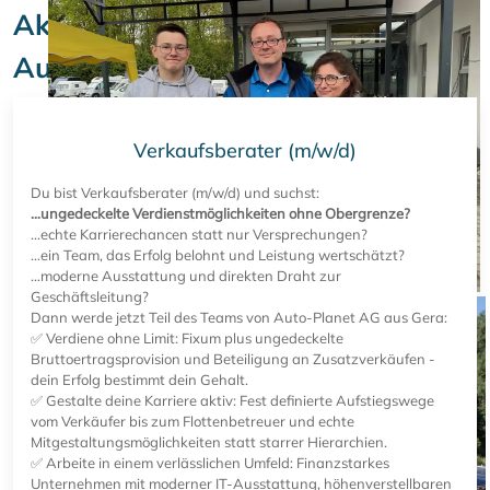
Aktuelle Stellenangebote bei der
Auto-Planet AG in Gera
Verkaufsberater (m/w/d)
Du bist Verkaufsberater (m/w/d) und suchst:
…ungedeckelte Verdienstmöglichkeiten ohne Obergrenze?
…echte Karrierechancen statt nur Versprechungen?
…ein Team, das Erfolg belohnt und Leistung wertschätzt?
…moderne Ausstattung und direkten Draht zur
Geschäftsleitung?
Dann werde jetzt Teil des Teams von Auto-Planet AG aus Gera:
✅ Verdiene ohne Limit: Fixum plus ungedeckelte
Bruttoertragsprovision und Beteiligung an Zusatzverkäufen -
dein Erfolg bestimmt dein Gehalt.
✅ Gestalte deine Karriere aktiv: Fest definierte Aufstiegswege
vom Verkäufer bis zum Flottenbetreuer und echte
Mitgestaltungsmöglichkeiten statt starrer Hierarchien.
✅ Arbeite in einem verlässlichen Umfeld: Finanzstarkes
Unternehmen mit moderner IT-Ausstattung, höhenverstellbaren