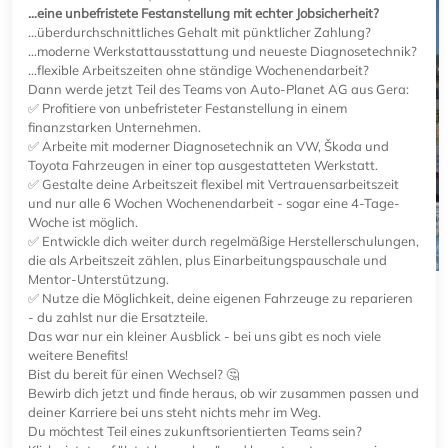
…eine unbefristete Festanstellung mit echter Jobsicherheit?
…überdurchschnittliches Gehalt mit pünktlicher Zahlung?
…moderne Werkstattausstattung und neueste Diagnosetechnik?
…flexible Arbeitszeiten ohne ständige Wochenendarbeit?
Dann werde jetzt Teil des Teams von Auto-Planet AG aus Gera:
✅ Profitiere von unbefristeter Festanstellung in einem
finanzstarken Unternehmen.
✅ Arbeite mit moderner Diagnosetechnik an VW, Škoda und
Toyota Fahrzeugen in einer top ausgestatteten Werkstatt.
✅ Gestalte deine Arbeitszeit flexibel mit Vertrauensarbeitszeit
und nur alle 6 Wochen Wochenendarbeit - sogar eine 4-Tage-
Woche ist möglich.
✅ Entwickle dich weiter durch regelmäßige Herstellerschulungen,
die als Arbeitszeit zählen, plus Einarbeitungspauschale und
Mentor-Unterstützung.
✅ Nutze die Möglichkeit, deine eigenen Fahrzeuge zu reparieren
- du zahlst nur die Ersatzteile.
Das war nur ein kleiner Ausblick - bei uns gibt es noch viele
weitere Benefits!
Bist du bereit für einen Wechsel? 🤔
Bewirb dich jetzt und finde heraus, ob wir zusammen passen und
deiner Karriere bei uns steht nichts mehr im Weg.
Du möchtest Teil eines zukunftsorientierten Teams sein?