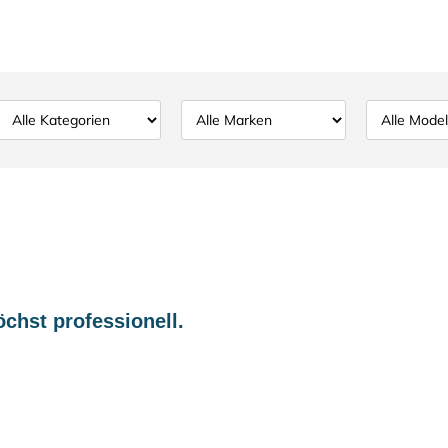
Jetzt bei uns
Probefahren!
Fahrzeugkategorie
Marke
Modell
chst professionell.