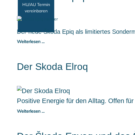
HU/AU Termin
vereinbaren
Der neue Škoda Epiq als limitiertes Sonderm
Weiterlesen …
Der Skoda Elroq
Positive Energie für den Alltag. Offen fü
Weiterlesen …