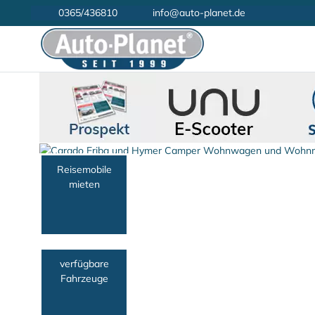
0365/436810
info@auto-planet.de
Reisemobile
mieten
verfügbare
Fahrzeuge