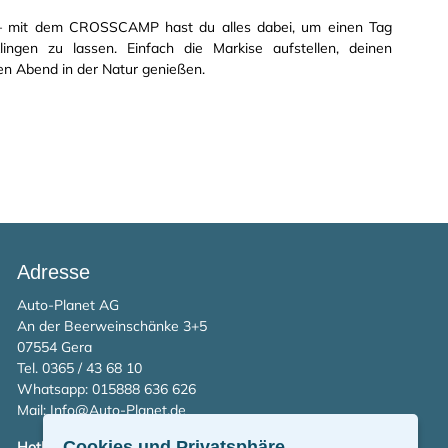
– mit dem CROSSCAMP hast du alles dabei, um einen Tag
lingen zu lassen. Einfach die Markise aufstellen, deinen
en Abend in der Natur genießen.
Adresse
Auto-Planet AG
An der Beerweinschänke 3+5
07554 Gera
Tel. 0365 / 43 68 10
Whatsapp:
015888 636 626
Mail:
Info@Auto-Planet.de
Cookies und Privatsphäre
Hotline: 0800 0800 990