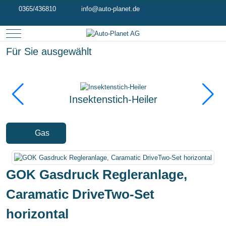
0365/436810
info@auto-planet.de
Mobile Menu Toggle
Für Sie ausgewählt
Insektenstich-Heiler
Gas
GOK Gasdruck Regleranlage,
Caramatic DriveTwo-Set
horizontal