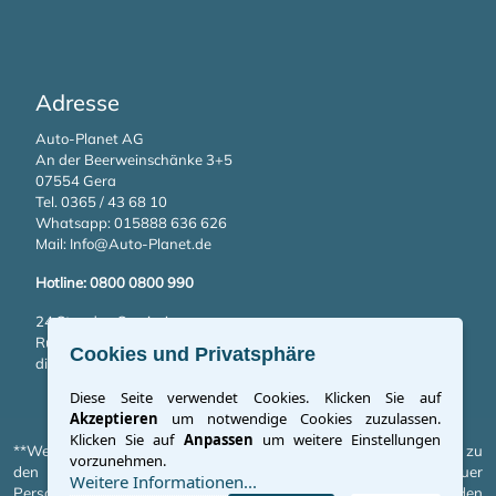
Adresse
Auto-Planet AG
An der Beerweinschänke 3+5
07554 Gera
Tel. 0365 / 43 68 10
Whatsapp:
015888 636 626
Mail:
Info@Auto-Planet.de
Hotline: 0800 0800 990
24 Stunden Service!
Rufen Sie bei Panne oder Unfall einfach
Cookies und Privatsphäre
die kostenlose Hotlinenummer an.
Diese Seite verwendet Cookies. Klicken Sie auf
Akzeptieren
um notwendige Cookies zuzulassen.
Klicken Sie auf
Anpassen
um weitere Einstellungen
**Weitere Informationen zum offiziellen Kraftstoffverbrauch und zu
vorzunehmen.
den offiziellen spezifischen CO2-Emissionen neuer
Weitere Informationen...
Personenkraftwagen können dem „Leitfaden über den