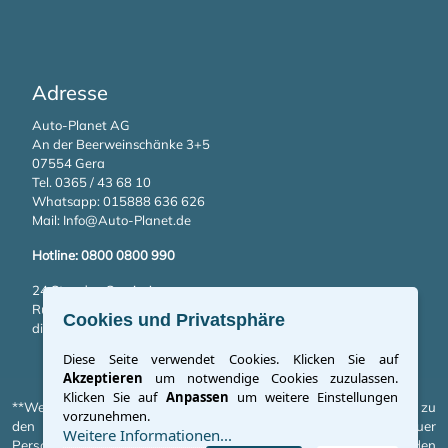
Adresse
Auto-Planet AG
An der Beerweinschänke 3+5
07554 Gera
Tel. 0365 / 43 68 10
Whatsapp:
015888 636 626
Mail:
Info@Auto-Planet.de
Hotline: 0800 0800 990
24 Stunden Service!
Rufen Sie bei Panne oder Unfall einfach
Cookies und Privatsphäre
die kostenlose Hotlinenummer an.
Diese Seite verwendet Cookies. Klicken Sie auf
Akzeptieren
um notwendige Cookies zuzulassen.
Klicken Sie auf
Anpassen
um weitere Einstellungen
**Weitere Informationen zum offiziellen Kraftstoffverbrauch und zu
vorzunehmen.
den offiziellen spezifischen CO2-Emissionen neuer
Weitere Informationen...
Personenkraftwagen können dem „Leitfaden über den