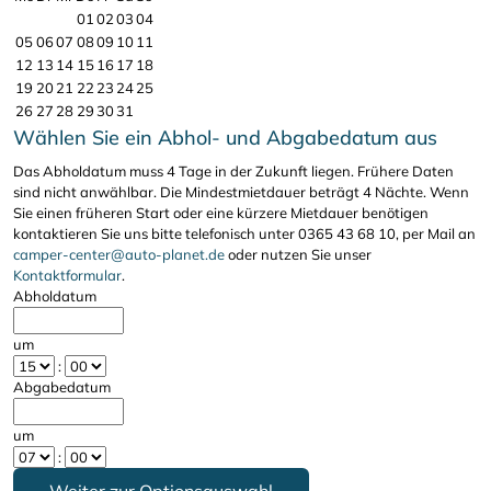
01
02
03
04
05
06
07
08
09
10
11
12
13
14
15
16
17
18
19
20
21
22
23
24
25
26
27
28
29
30
31
Wählen Sie ein Abhol- und Abgabedatum aus
Das Abholdatum muss 4 Tage in der Zukunft liegen. Frühere Daten
sind nicht anwählbar. Die Mindestmietdauer beträgt 4 Nächte. Wenn
Sie einen früheren Start oder eine kürzere Mietdauer benötigen
kontaktieren Sie uns bitte telefonisch unter 0365 43 68 10, per Mail an
camper-center@auto-planet.de
oder nutzen Sie unser
Kontaktformular
.
Abholdatum
um
:
Abgabedatum
um
: