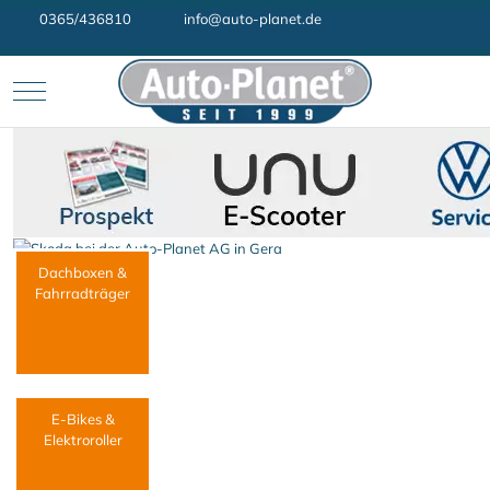
0365/436810
info@auto-planet.de
Mobile Menu Toggle
Dachboxen &
Fahrradträger
E-Bikes &
Elektroroller