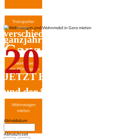
Transporter
mieten
verschiedene Wohnmobile und
ganzjährig zur Miete.
Ganz entspannt ur
20
Kleinbusse
oder PKW mieten
JETZT BUCHEN
und der Sonne entgegenfahren
Wohnwagen
mieten
Abholdatum
Abholuhrzeit