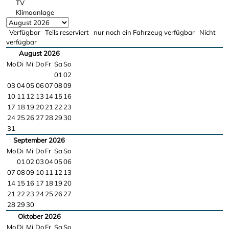
TV
Klimaanlage
Verfügbar
Teils reserviert
nur noch ein Fahrzeug verfügbar
Nicht
verfügbar
August 2026
Mo
Di
Mi
Do
Fr
Sa
So
01
02
03
04
05
06
07
08
09
10
11
12
13
14
15
16
17
18
19
20
21
22
23
24
25
26
27
28
29
30
31
September 2026
Mo
Di
Mi
Do
Fr
Sa
So
01
02
03
04
05
06
07
08
09
10
11
12
13
14
15
16
17
18
19
20
21
22
23
24
25
26
27
28
29
30
Oktober 2026
Mo
Di
Mi
Do
Fr
Sa
So