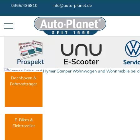
0365/436810
info@auto-planet.de
Mobile Menu Toggle
Dachboxen &
Fahrradträger
E-Bikes &
Elektroroller