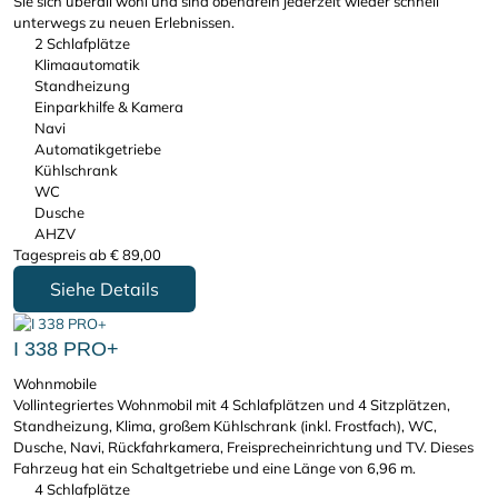
Sie sich überall wohl und sind obendrein jederzeit wieder schnell
unterwegs zu neuen Erlebnissen.
2 Schlafplätze
Klimaautomatik
Standheizung
Einparkhilfe & Kamera
Navi
Automatikgetriebe
Kühlschrank
WC
Dusche
AHZV
Tagespreis ab
€
89,00
Siehe Details
I 338 PRO+
Wohnmobile
Vollintegriertes Wohnmobil mit 4 Schlafplätzen und 4 Sitzplätzen,
Standheizung, Klima, großem Kühlschrank (inkl. Frostfach), WC,
Dusche, Navi, Rückfahrkamera, Freisprecheinrichtung und TV. Dieses
Fahrzeug hat ein Schaltgetriebe und eine Länge von 6,96 m.
4 Schlafplätze