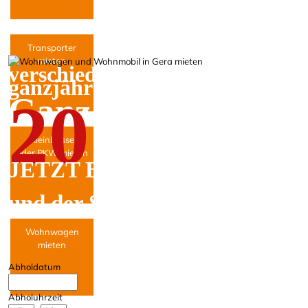
Transporter
mieten
verschiedene Wohnmobile und
ganzjährig zur Miete.
Ganz entspannt ur
20
Kleinbusse
oder PKW mieten
JETZT BUCHEN
und der Sonne entgegenfahren
Wohnwagen
mieten
Abholdatum
Abholuhrzeit