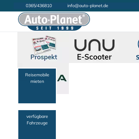
0365/436810
info@auto-planet.de
Reisemobile
mieten
verfügbare
Fahrzeuge