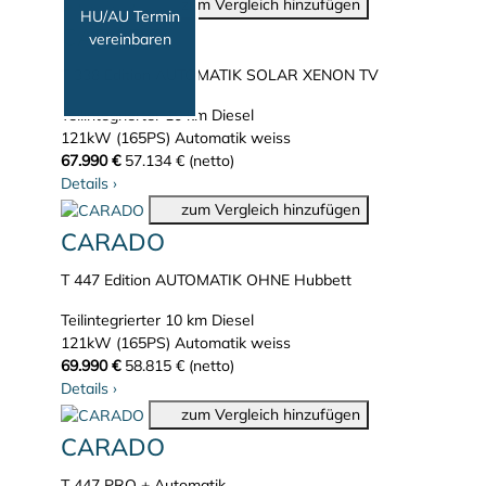
zum Vergleich hinzufügen
HU/AU Termin
CARADO
vereinbaren
T 338 Edition AUTOMATIK SOLAR XENON TV
Teilintegrierter
10 km
Diesel
121kW (165PS)
Automatik
weiss
67.990 €
57.134 € (netto)
Details
›
zum Vergleich hinzufügen
CARADO
T 447 Edition AUTOMATIK OHNE Hubbett
Teilintegrierter
10 km
Diesel
121kW (165PS)
Automatik
weiss
69.990 €
58.815 € (netto)
Details
›
zum Vergleich hinzufügen
CARADO
T 447 PRO + Automatik