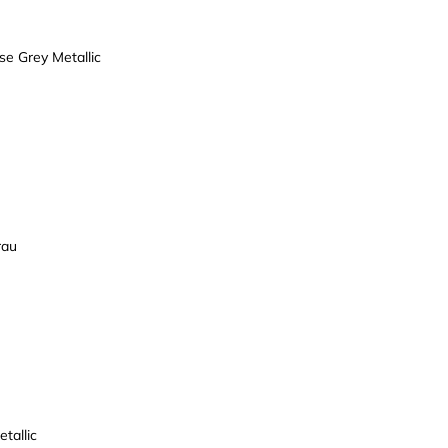
e Grey Metallic
rau
tallic