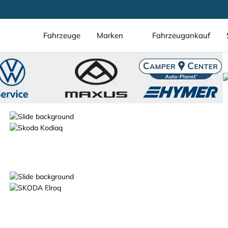
Fahrzeuge
Marken
Fahrzeugankauf
schon ab 16.990 €*
Der Škoda Fabia
Der Škoda Elroq.
100% elektrisch.