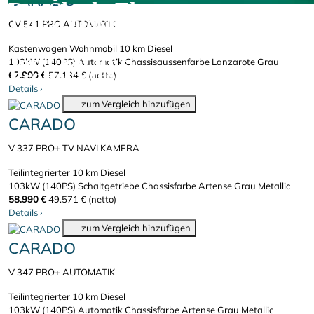
CARADO
Der Škoda Elroq.
100% elektrisch.
CV 541 PRO AUTOMATIK
Kastenwagen Wohnmobil
10 km
Diesel
Jetzt bei uns
103kW (140PS)
Automatik
Chassisaussenfarbe Lanzarote Grau
Probefahren!
67.990 €
57.134 € (netto)
Details
›
zum Vergleich hinzufügen
CARADO
V 337 PRO+ TV NAVI KAMERA
Teilintegrierter
10 km
Diesel
103kW (140PS)
Schaltgetriebe
Chassisfarbe Artense Grau Metallic
58.990 €
49.571 € (netto)
Details
›
zum Vergleich hinzufügen
CARADO
V 347 PRO+ AUTOMATIK
Teilintegrierter
10 km
Diesel
103kW (140PS)
Automatik
Chassisfarbe Artense Grau Metallic