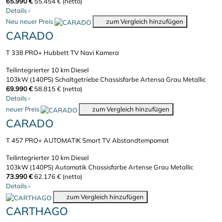
65.990 €
55.454 € (netto)
Details
›
Neu
neuer Preis
zum Vergleich hinzufügen
CARADO
T 338 PRO+ Hubbett TV Navi Kamera
Teilintegrierter
10 km
Diesel
103kW (140PS)
Schaltgetriebe
Chassisfarbe Artensa Grau Metallic
69.990 €
58.815 € (netto)
Details
›
neuer Preis
zum Vergleich hinzufügen
CARADO
T 457 PRO+ AUTOMATIK Smart TV Abstandtempomat
Teilintegrierter
10 km
Diesel
103kW (140PS)
Automatik
Chassisfarbe Artense Grau Metallic
73.990 €
62.176 € (netto)
Details
›
zum Vergleich hinzufügen
CARTHAGO