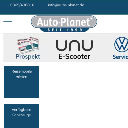
0365/436810
info@auto-planet.de
Mobile Menu Toggle
Reisemobile
mieten
verfügbare
Fahrzeuge