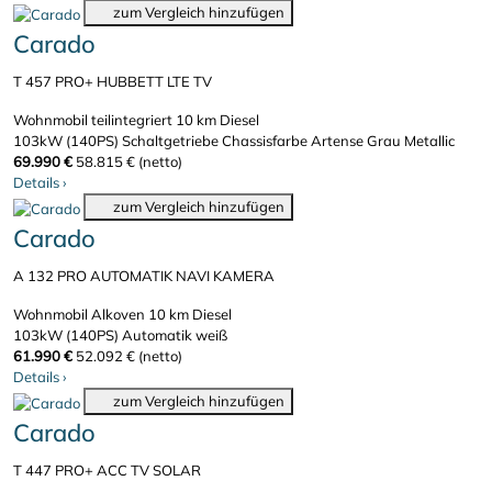
zum Vergleich hinzufügen
Carado
T 457 PRO+ HUBBETT LTE TV
Wohnmobil teilintegriert
10 km
Diesel
103kW (140PS)
Schaltgetriebe
Chassisfarbe Artense Grau Metallic
69.990 €
58.815 € (netto)
Details
›
zum Vergleich hinzufügen
Carado
A 132 PRO AUTOMATIK NAVI KAMERA
Wohnmobil Alkoven
10 km
Diesel
103kW (140PS)
Automatik
weiß
61.990 €
52.092 € (netto)
Details
›
zum Vergleich hinzufügen
Carado
T 447 PRO+ ACC TV SOLAR