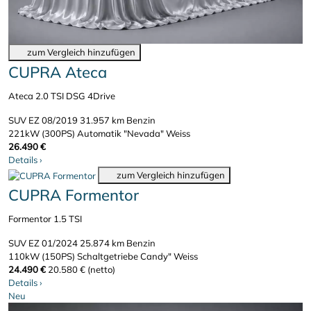
zum Vergleich hinzufügen
CUPRA Ateca
Ateca 2.0 TSI DSG 4Drive
SUV
EZ 08/2019
31.957 km
Benzin
221kW (300PS)
Automatik
"Nevada" Weiss
26.490 €
Details
›
zum Vergleich hinzufügen
CUPRA Formentor
Formentor 1.5 TSI
SUV
EZ 01/2024
25.874 km
Benzin
110kW (150PS)
Schaltgetriebe
Candy" Weiss
24.490 €
20.580 € (netto)
Details
›
Neu