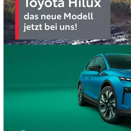
67.990 €
57.134 € (netto)
Details
›
zum Vergleich hinzufügen
CARADO
T 447 Edition AUTOMATIK OHNE Hubbett
Teilintegrierter
10 km
Diesel
121kW (165PS)
Automatik
weiss
69.990 €
58.815 € (netto)
Details
›
zum Vergleich hinzufügen
CARADO
T 447 PRO + Automatik
Teilintegrierter
EZ 05/2024
24.850 km
Diesel
132kW (179PS)
Automatik
Stoßfänger in Wagenfarbe, Artense Grey
Metallic
64.990 €
54.613 € (netto)
Details
›
zum Vergleich hinzufügen