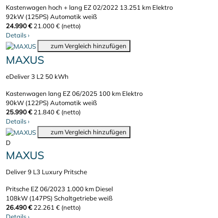
Kastenwagen hoch + lang
EZ 02/2022
13.251 km
Elektro
92kW (125PS)
Automatik
weiß
24.990 €
21.000 € (netto)
Details
›
zum Vergleich hinzufügen
MAXUS
eDeliver 3 L2 50 kWh
Kastenwagen lang
EZ 06/2025
100 km
Elektro
90kW (122PS)
Automatik
weiß
25.990 €
21.840 € (netto)
Details
›
zum Vergleich hinzufügen
D
MAXUS
Deliver 9 L3 Luxury Pritsche
Pritsche
EZ 06/2023
1.000 km
Diesel
108kW (147PS)
Schaltgetriebe
weiß
26.490 €
22.261 € (netto)
Details
›