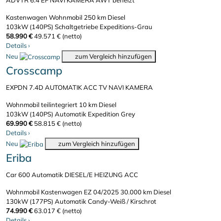
ADVTR 6.4 EF NAVI KAMERA AWT beheizt
Kastenwagen Wohnmobil
250 km
Diesel
103kW (140PS)
Schaltgetriebe
Expeditions-Grau
58.990 €
49.571 € (netto)
Details
›
Neu
zum Vergleich hinzufügen
Crosscamp
EXPDN 7.4D AUTOMATIK ACC TV NAVI KAMERA
Wohnmobil teilintegriert
10 km
Diesel
103kW (140PS)
Automatik
Expedition Grey
69.990 €
58.815 € (netto)
Details
›
Neu
zum Vergleich hinzufügen
Eriba
Car 600 Automatik DIESEL/E HEIZUNG ACC
Wohnmobil Kastenwagen
EZ 04/2025
30.000 km
Diesel
130kW (177PS)
Automatik
Candy-Weiß / Kirschrot
74.990 €
63.017 € (netto)
Details
›