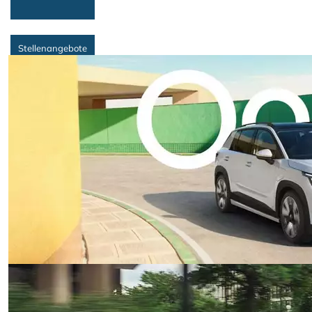
Stellenangebote
Termin zum
Räderwechsel
Werkstatt-Termin
vereinbaren
Suche
Fahrzeugart
Fahrzeugkategorie