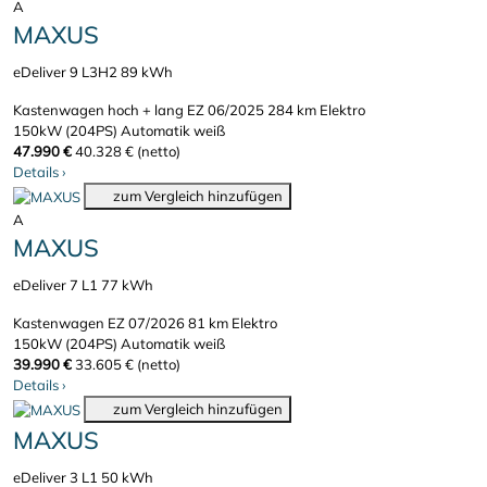
A
MAXUS
eDeliver 9 L3H2 89 kWh
Kastenwagen hoch + lang
EZ 06/2025
284 km
Elektro
150kW (204PS)
Automatik
weiß
47.990 €
40.328 € (netto)
Details
›
zum Vergleich hinzufügen
A
MAXUS
eDeliver 7 L1 77 kWh
Kastenwagen
EZ 07/2026
81 km
Elektro
150kW (204PS)
Automatik
weiß
39.990 €
33.605 € (netto)
Details
›
zum Vergleich hinzufügen
MAXUS
eDeliver 3 L1 50 kWh