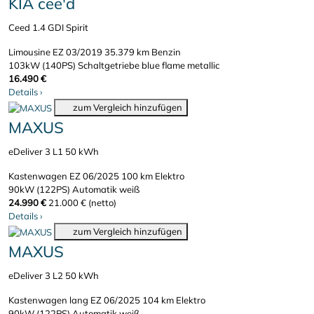
KIA cee'd
Ceed 1.4 GDI Spirit
Limousine
EZ 03/2019
35.379 km
Benzin
103kW (140PS)
Schaltgetriebe
blue flame metallic
16.490 €
Details
›
zum Vergleich hinzufügen
MAXUS
eDeliver 3 L1 50 kWh
Kastenwagen
EZ 06/2025
100 km
Elektro
90kW (122PS)
Automatik
weiß
24.990 €
21.000 € (netto)
Details
›
zum Vergleich hinzufügen
MAXUS
eDeliver 3 L2 50 kWh
Kastenwagen lang
EZ 06/2025
104 km
Elektro
90kW (122PS)
Automatik
weiß