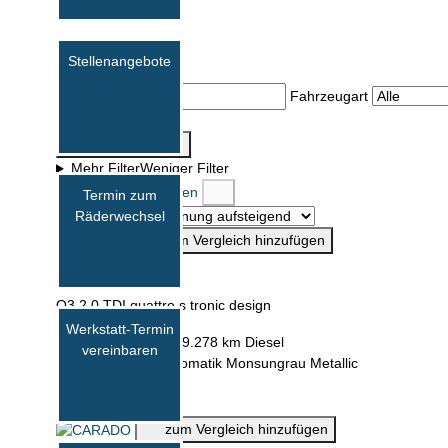
Stellenangebote
Suche
Fahrzeugart
316 Fahrzeuge
Filter entfernen
Mehr Filter
Weniger Filter
Vergleich anzeigen
Termin zum
Räderwechsel
Sortierung
zum Vergleich hinzufügen
AUDI Q3
Q3 2.0 TDI quattro s tronic design
Werkstatt-Termin
SUV
EZ 07/2016
129.278 km
Diesel
vereinbaren
135kW (184PS)
Automatik
Monsungrau Metallic
17.990 €
Details
›
zum Vergleich hinzufügen