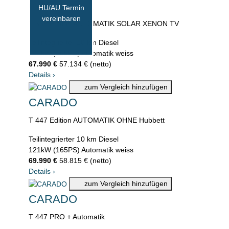
CARADO
HU/AU Termin
vereinbaren
T 338 Edition AUTOMATIK SOLAR XENON TV
Teilintegrierter
10 km
Diesel
121kW (165PS)
Automatik
weiss
67.990 €
57.134 € (netto)
Details
›
zum Vergleich hinzufügen
CARADO
T 447 Edition AUTOMATIK OHNE Hubbett
Teilintegrierter
10 km
Diesel
121kW (165PS)
Automatik
weiss
69.990 €
58.815 € (netto)
Details
›
zum Vergleich hinzufügen
CARADO
T 447 PRO + Automatik