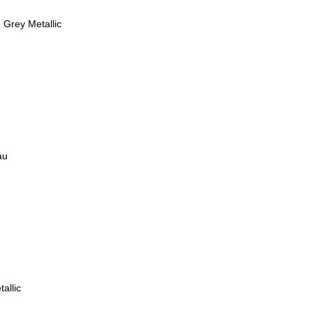
 Grey Metallic
au
allic