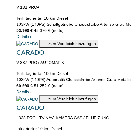
V 132 PRO+
Teilintegrierter
10 km
Diesel
103kW (140PS)
Schaltgetriebe
Chassisfarbe Artense Grau Met
53.990 €
45.370 € (netto)
Details
›
zum Vergleich hinzufügen
CARADO
V 337 PRO+ AUTOMATIK
Teilintegrierter
10 km
Diesel
103kW (140PS)
Automatik
Chassisfarbe Artense Grau Metalli
60.990 €
51.252 € (netto)
Details
›
zum Vergleich hinzufügen
CARADO
I 338 PRO+ TV NAVI KAMERA GAS / E- HEIZUNG
Integrierter
10 km
Diesel