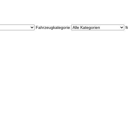
Jetzt bei uns
Probefahren!
Fahrzeugkategorie
M