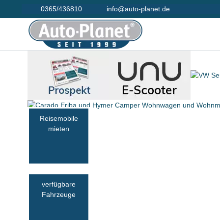
0365/436810
info@auto-planet.de
Reisemobile
mieten
verfügbare
Fahrzeuge