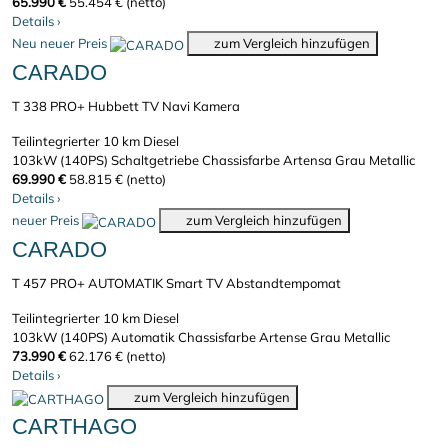
65.990 €
55.454 € (netto)
Details
›
Neu
neuer Preis
zum Vergleich hinzufügen
CARADO
T 338 PRO+ Hubbett TV Navi Kamera
Teilintegrierter
10 km
Diesel
103kW (140PS)
Schaltgetriebe
Chassisfarbe Artensa Grau Metallic
69.990 €
58.815 € (netto)
Details
›
neuer Preis
zum Vergleich hinzufügen
CARADO
T 457 PRO+ AUTOMATIK Smart TV Abstandtempomat
Teilintegrierter
10 km
Diesel
103kW (140PS)
Automatik
Chassisfarbe Artense Grau Metallic
73.990 €
62.176 € (netto)
Details
›
zum Vergleich hinzufügen
CARTHAGO