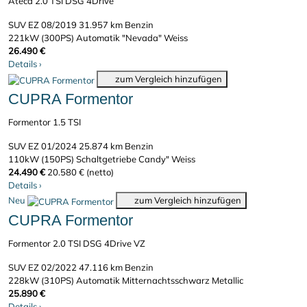
Ateca 2.0 TSI DSG 4Drive
SUV
EZ 08/2019
31.957 km
Benzin
221kW (300PS)
Automatik
"Nevada" Weiss
26.490 €
Details
›
zum Vergleich hinzufügen
CUPRA Formentor
Formentor 1.5 TSI
SUV
EZ 01/2024
25.874 km
Benzin
110kW (150PS)
Schaltgetriebe
Candy" Weiss
24.490 €
20.580 € (netto)
Details
›
Neu
zum Vergleich hinzufügen
CUPRA Formentor
Formentor 2.0 TSI DSG 4Drive VZ
SUV
EZ 02/2022
47.116 km
Benzin
228kW (310PS)
Automatik
Mitternachtsschwarz Metallic
25.890 €
Details
›