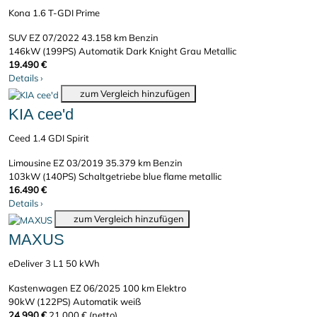
Kona 1.6 T-GDI Prime
SUV
EZ 07/2022
43.158 km
Benzin
146kW (199PS)
Automatik
Dark Knight Grau Metallic
19.490 €
Details
›
zum Vergleich hinzufügen
KIA cee'd
Ceed 1.4 GDI Spirit
Limousine
EZ 03/2019
35.379 km
Benzin
103kW (140PS)
Schaltgetriebe
blue flame metallic
16.490 €
Details
›
zum Vergleich hinzufügen
MAXUS
eDeliver 3 L1 50 kWh
Kastenwagen
EZ 06/2025
100 km
Elektro
90kW (122PS)
Automatik
weiß
24.990 €
21.000 € (netto)