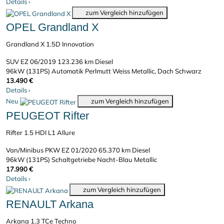
Details
›
zum Vergleich hinzufügen
OPEL Grandland X
Grandland X 1.5D Innovation
SUV
EZ 06/2019
123.236 km
Diesel
96kW (131PS)
Automatik
Perlmutt Weiss Metallic, Dach Schwarz
13.490 €
Details
›
Neu
zum Vergleich hinzufügen
PEUGEOT Rifter
Rifter 1.5 HDI L1 Allure
Van/Minibus PKW
EZ 01/2020
65.370 km
Diesel
96kW (131PS)
Schaltgetriebe
Nacht-Blau Metallic
17.990 €
Details
›
zum Vergleich hinzufügen
RENAULT Arkana
Arkana 1.3 TCe Techno