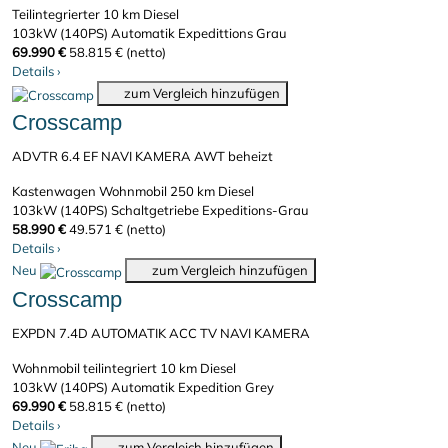
Teilintegrierter
10 km
Diesel
103kW (140PS)
Automatik
Expedittions Grau
69.990 €
58.815 € (netto)
Details
›
zum Vergleich hinzufügen
Crosscamp
ADVTR 6.4 EF NAVI KAMERA AWT beheizt
Kastenwagen Wohnmobil
250 km
Diesel
103kW (140PS)
Schaltgetriebe
Expeditions-Grau
58.990 €
49.571 € (netto)
Details
›
Neu
zum Vergleich hinzufügen
Crosscamp
EXPDN 7.4D AUTOMATIK ACC TV NAVI KAMERA
Wohnmobil teilintegriert
10 km
Diesel
103kW (140PS)
Automatik
Expedition Grey
69.990 €
58.815 € (netto)
Details
›
Neu
zum Vergleich hinzufügen