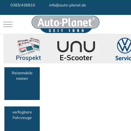
0365/436810
info@auto-planet.de
Mobile Menu Toggle
Reisemobile
mieten
verfügbare
Fahrzeuge