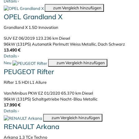
Details
›
zum Vergleich hinzufügen
OPEL Grandland X
Grandland X 1.5D Innovation
SUV
EZ 06/2019
123.236 km
Diesel
96kW (131PS)
Automatik
Perlmutt Weiss Metallic, Dach Schwarz
13.490 €
Details
›
Neu
zum Vergleich hinzufügen
PEUGEOT Rifter
Rifter 1.5 HDI L1 Allure
Van/Minibus PKW
EZ 01/2020
65.370 km
Diesel
96kW (131PS)
Schaltgetriebe
Nacht-Blau Metallic
17.990 €
Details
›
zum Vergleich hinzufügen
RENAULT Arkana
Arkana 1.3 TCe Techno