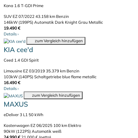
Kona 1.6 T-GDI Prime
SUV
EZ 07/2022
43.158 km
Benzin
146kW (199PS)
Automatik
Dark Knight Grau Metallic
19.490 €
Details
›
zum Vergleich hinzufügen
KIA cee'd
Ceed 1.4 GDI Spirit
Limousine
EZ 03/2019
35.379 km
Benzin
103kW (140PS)
Schaltgetriebe
blue flame metallic
16.490 €
Details
›
zum Vergleich hinzufügen
MAXUS
eDeliver 3 L1 50 kWh
Kastenwagen
EZ 06/2025
100 km
Elektro
90kW (122PS)
Automatik
weiß
24.990 €
21.000 € (netto)