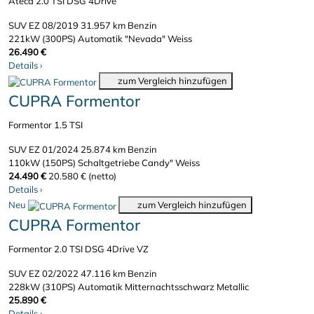
Ateca 2.0 TSI DSG 4Drive
SUV
EZ 08/2019
31.957 km
Benzin
221kW (300PS)
Automatik
"Nevada" Weiss
26.490 €
Details
›
zum Vergleich hinzufügen
CUPRA Formentor
Formentor 1.5 TSI
SUV
EZ 01/2024
25.874 km
Benzin
110kW (150PS)
Schaltgetriebe
Candy" Weiss
24.490 €
20.580 € (netto)
Details
›
Neu
zum Vergleich hinzufügen
CUPRA Formentor
Formentor 2.0 TSI DSG 4Drive VZ
SUV
EZ 02/2022
47.116 km
Benzin
228kW (310PS)
Automatik
Mitternachtsschwarz Metallic
25.890 €
Details
›