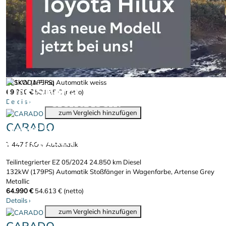
67.990 €
57.134 € (netto)
Details
›
zum Vergleich hinzufügen
CARADO
T 447 Edition AUTOMATIK OHNE Hubbett
Teilintegrierter
10 km
Diesel
121kW (165PS)
Automatik
weiss
Der Škoda Elroq.
69.990 €
58.815 € (netto)
100% elektrisch.
Details
›
zum Vergleich hinzufügen
CARADO
Jetzt bei uns
Probefahren!
T 447 PRO + Automatik
Teilintegrierter
EZ 05/2024
24.850 km
Diesel
132kW (179PS)
Automatik
Stoßfänger in Wagenfarbe, Artense Grey
Metallic
64.990 €
54.613 € (netto)
Details
›
zum Vergleich hinzufügen