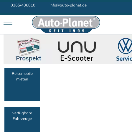
0365/436810
info@auto-planet.de
Mobile Menu Toggle
Reisemobile
mieten
verfügbare
Fahrzeuge