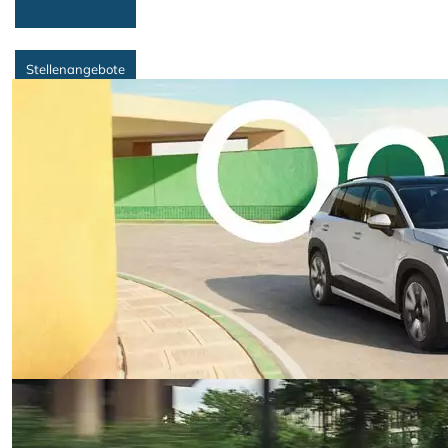
Stellenangebote
Termin zum
Räderwechsel
Werkstatt-Termin
vereinbaren
Suche
Fahrzeugart
Fahrzeugkategorie