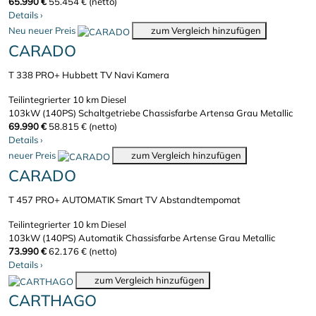
65.990 €
55.454 € (netto)
Details
›
Neu
neuer Preis
zum Vergleich hinzufügen
CARADO
T 338 PRO+ Hubbett TV Navi Kamera
Teilintegrierter
10 km
Diesel
103kW (140PS)
Schaltgetriebe
Chassisfarbe Artensa Grau Metallic
69.990 €
58.815 € (netto)
Details
›
neuer Preis
zum Vergleich hinzufügen
CARADO
T 457 PRO+ AUTOMATIK Smart TV Abstandtempomat
Teilintegrierter
10 km
Diesel
103kW (140PS)
Automatik
Chassisfarbe Artense Grau Metallic
73.990 €
62.176 € (netto)
Details
›
zum Vergleich hinzufügen
CARTHAGO