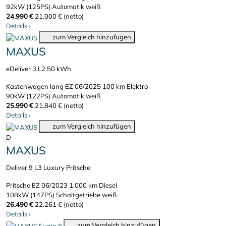
92kW (125PS)
Automatik
weiß
24.990 €
21.000 € (netto)
Details
›
zum Vergleich hinzufügen
MAXUS
eDeliver 3 L2 50 kWh
Kastenwagen lang
EZ 06/2025
100 km
Elektro
90kW (122PS)
Automatik
weiß
25.990 €
21.840 € (netto)
Details
›
zum Vergleich hinzufügen
D
MAXUS
Deliver 9 L3 Luxury Pritsche
Pritsche
EZ 06/2023
1.000 km
Diesel
108kW (147PS)
Schaltgetriebe
weiß
26.490 €
22.261 € (netto)
Details
›
zum Vergleich hinzufügen