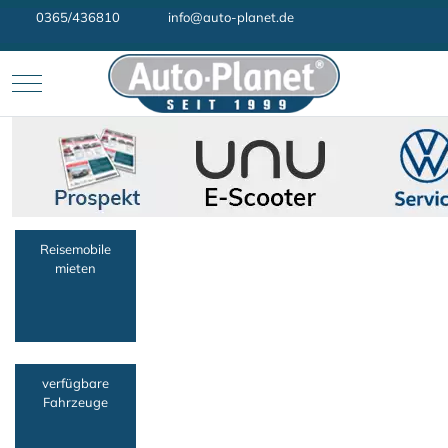
0365/436810
info@auto-planet.de
Mobile Menu Toggle
Reisemobile
mieten
verfügbare
Fahrzeuge