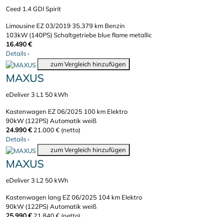
Ceed 1.4 GDI Spirit
Limousine
EZ 03/2019
35.379 km
Benzin
103kW (140PS)
Schaltgetriebe
blue flame metallic
16.490 €
Details
›
zum Vergleich hinzufügen
MAXUS
eDeliver 3 L1 50 kWh
Kastenwagen
EZ 06/2025
100 km
Elektro
90kW (122PS)
Automatik
weiß
24.990 €
21.000 € (netto)
Details
›
zum Vergleich hinzufügen
MAXUS
eDeliver 3 L2 50 kWh
Kastenwagen lang
EZ 06/2025
104 km
Elektro
90kW (122PS)
Automatik
weiß
25.990 €
21.840 € (netto)