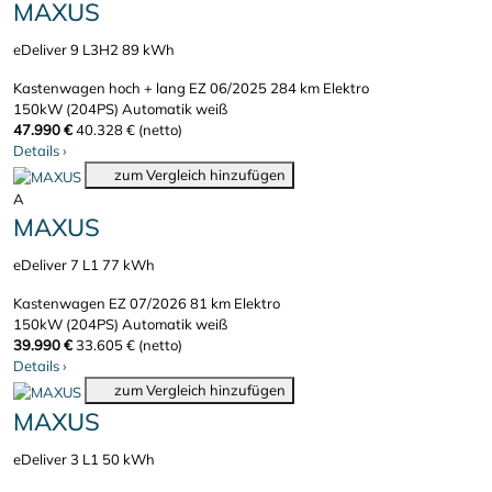
MAXUS
eDeliver 9 L3H2 89 kWh
Kastenwagen hoch + lang
EZ 06/2025
284 km
Elektro
150kW (204PS)
Automatik
weiß
47.990 €
40.328 € (netto)
Details
›
zum Vergleich hinzufügen
A
MAXUS
eDeliver 7 L1 77 kWh
Kastenwagen
EZ 07/2026
81 km
Elektro
150kW (204PS)
Automatik
weiß
39.990 €
33.605 € (netto)
Details
›
zum Vergleich hinzufügen
MAXUS
eDeliver 3 L1 50 kWh