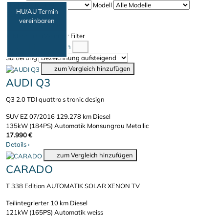
Marke
Modell
HU/AU Termin
316 Fahrzeuge
vereinbaren
Filter entfernen
Mehr Filter
Weniger Filter
Vergleich anzeigen
Sortierung
zum Vergleich hinzufügen
AUDI Q3
Q3 2.0 TDI quattro s tronic design
SUV
EZ 07/2016
129.278 km
Diesel
135kW (184PS)
Automatik
Monsungrau Metallic
17.990 €
Details
›
zum Vergleich hinzufügen
CARADO
T 338 Edition AUTOMATIK SOLAR XENON TV
Teilintegrierter
10 km
Diesel
121kW (165PS)
Automatik
weiss