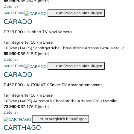
65.990 €
55.454 € (netto)
Details
›
neuer Preis
zum Vergleich hinzufügen
CARADO
T 338 PRO+ Hubbett TV Navi Kamera
Teilintegrierter
10 km
Diesel
103kW (140PS)
Schaltgetriebe
Chassisfarbe Artensa Grau Metallic
69.990 €
58.815 € (netto)
Details
›
neuer Preis
zum Vergleich hinzufügen
CARADO
T 457 PRO+ AUTOMATIK Smart TV Abstandtempomat
Teilintegrierter
10 km
Diesel
103kW (140PS)
Automatik
Chassisfarbe Artense Grau Metallic
73.990 €
62.176 € (netto)
Details
›
zum Vergleich hinzufügen
CARTHAGO