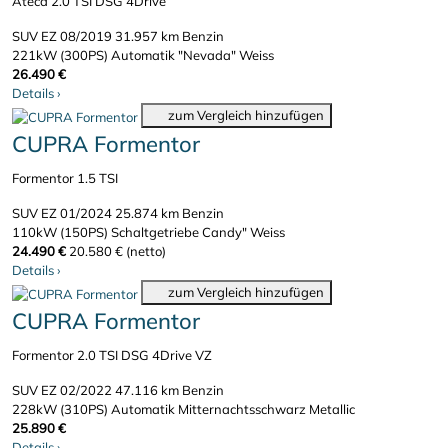
Ateca 2.0 TSI DSG 4Drive
SUV
EZ 08/2019
31.957 km
Benzin
221kW (300PS)
Automatik
"Nevada" Weiss
26.490 €
Details
›
zum Vergleich hinzufügen
CUPRA Formentor
Formentor 1.5 TSI
SUV
EZ 01/2024
25.874 km
Benzin
110kW (150PS)
Schaltgetriebe
Candy" Weiss
24.490 €
20.580 € (netto)
Details
›
zum Vergleich hinzufügen
CUPRA Formentor
Formentor 2.0 TSI DSG 4Drive VZ
SUV
EZ 02/2022
47.116 km
Benzin
228kW (310PS)
Automatik
Mitternachtsschwarz Metallic
25.890 €
Details
›