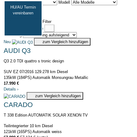
Marke
Modell
HU/AU Termin
318 Fahrzeuge
vereinbaren
Filter entfernen
Mehr Filter
Weniger Filter
Vergleich anzeigen
Sortierung
Neu
zum Vergleich hinzufügen
AUDI Q3
Q3 2.0 TDI quattro s tronic design
SUV
EZ 07/2016
129.278 km
Diesel
135kW (184PS)
Automatik
Monsungrau Metallic
17.990 €
Details
›
zum Vergleich hinzufügen
CARADO
T 338 Edition AUTOMATIK SOLAR XENON TV
Teilintegrierter
10 km
Diesel
121kW (165PS)
Automatik
weiss