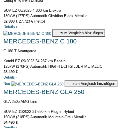
Euniq 6 70 kWh Limited
SUV
EZ 06/2025
4.800 km
Elektro
130kW (177PS)
Automatik
Obsidian Black Metallic
32.990 €
27.723 € (netto)
Details
›
zum Vergleich hinzufügen
MERCEDES-BENZ C 180
C 180 T Avantgarde
Kombi
EZ 09/2023
54.287 km
Benzin
125kW (170PS)
Automatik
HIGH-TECH-SILBER METALLIC
28.490 €
Details
›
Neu
zum Vergleich hinzufügen
MERCEDES-BENZ GLA 250
GLA 250e AMG Line
SUV
EZ 11/2022
31.680 km
Plug-in-Hybrid
160kW (218PS)
Automatik
Mountain-Grau Metallic
34.490 €
Details
›