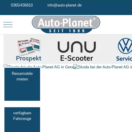
0365/436810
info@auto-planet.de
Mobile Menu Toggle
Reisemobile
mieten
verfügbare
Fahrzeuge