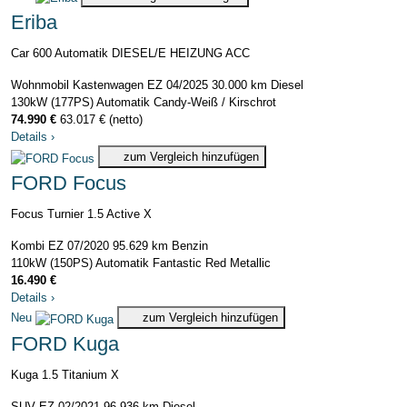
Eriba
Car 600 Automatik DIESEL/E HEIZUNG ACC
Wohnmobil Kastenwagen
EZ 04/2025
30.000 km
Diesel
130kW (177PS)
Automatik
Candy-Weiß / Kirschrot
74.990 €
63.017 € (netto)
Details
›
zum Vergleich hinzufügen
FORD Focus
Focus Turnier 1.5 Active X
Kombi
EZ 07/2020
95.629 km
Benzin
110kW (150PS)
Automatik
Fantastic Red Metallic
16.490 €
Details
›
Neu
zum Vergleich hinzufügen
FORD Kuga
Kuga 1.5 Titanium X
SUV
EZ 02/2021
96.936 km
Diesel