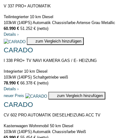
V 337 PRO+ AUTOMATIK
Teilintegrierter
10 km
Diesel
103kW (140PS)
Automatik
Chassisfarbe Artense Grau Metallic
60.990 €
51.252 € (netto)
Details
›
zum Vergleich hinzufügen
CARADO
I 338 PRO+ TV NAVI KAMERA GAS / E- HEIZUNG
Integrierter
10 km
Diesel
103kW (140PS)
Schaltgetriebe
weiß
78.990 €
66.378 € (netto)
Details
›
neuer Preis
zum Vergleich hinzufügen
CARADO
CV 602 PRO AUTOMATIK DIESELHEIZUNG ACC TV
Kastenwagen Wohnmobil
50 km
Diesel
103kW (140PS)
Automatik
Chassisfarbe Weiß
65.990 €
55.454 € (netto)