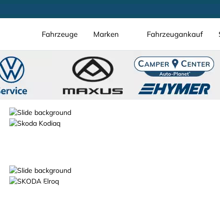
Fahrzeuge
Marken
Fahrzeugankauf
schon ab 16.990 €*
Der Škoda Fabia
Der Škoda Elroq.
100% elektrisch.