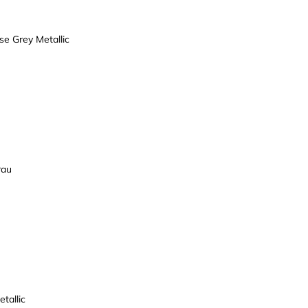
e Grey Metallic
rau
tallic