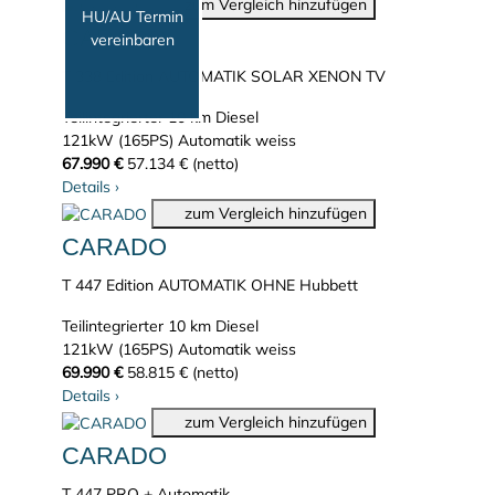
zum Vergleich hinzufügen
HU/AU Termin
CARADO
vereinbaren
T 338 Edition AUTOMATIK SOLAR XENON TV
Teilintegrierter
10 km
Diesel
121kW (165PS)
Automatik
weiss
67.990 €
57.134 € (netto)
Details
›
zum Vergleich hinzufügen
CARADO
T 447 Edition AUTOMATIK OHNE Hubbett
Teilintegrierter
10 km
Diesel
121kW (165PS)
Automatik
weiss
69.990 €
58.815 € (netto)
Details
›
zum Vergleich hinzufügen
CARADO
T 447 PRO + Automatik