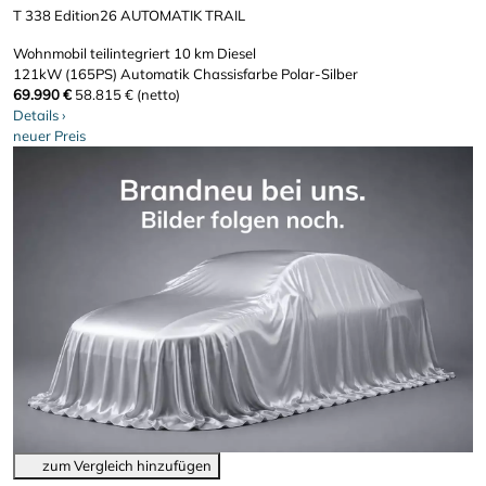
T 338 Edition26 AUTOMATIK TRAIL
Wohnmobil teilintegriert
10 km
Diesel
121kW (165PS)
Automatik
Chassisfarbe Polar-Silber
69.990 €
58.815 € (netto)
Details
›
neuer Preis
zum Vergleich hinzufügen