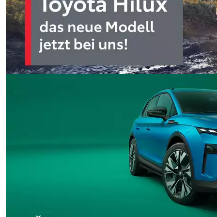
67.990 €
57.134 € (netto)
Details
›
zum Vergleich hinzufügen
CARADO
T 447 Edition AUTOMATIK OHNE Hubbett
Teilintegrierter
10 km
Diesel
121kW (165PS)
Automatik
weiss
69.990 €
58.815 € (netto)
Details
›
zum Vergleich hinzufügen
CARADO
T 447 PRO + Automatik
Teilintegrierter
EZ 05/2024
24.850 km
Diesel
132kW (179PS)
Automatik
Stoßfänger in Wagenfarbe, Artense Grey
Metallic
64.990 €
54.613 € (netto)
Details
›
zum Vergleich hinzufügen