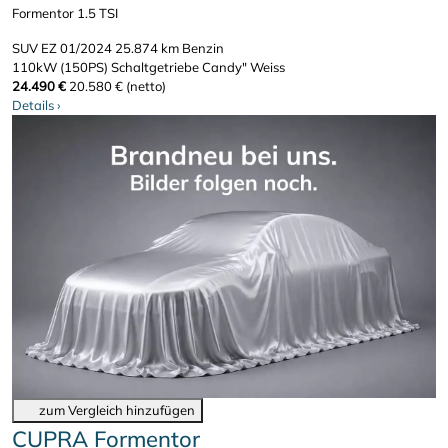
Formentor 1.5 TSI
SUV
EZ 01/2024
25.874 km
Benzin
110kW (150PS)
Schaltgetriebe
Candy" Weiss
24.490 €
20.580 € (netto)
Details
›
zum Vergleich hinzufügen
CUPRA Formentor