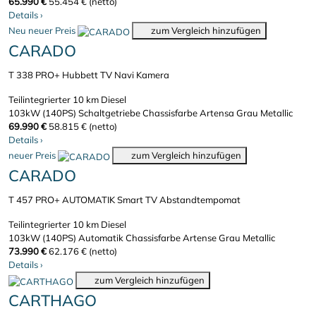
65.990 €
55.454 € (netto)
Details
›
Neu
neuer Preis
zum Vergleich hinzufügen
CARADO
T 338 PRO+ Hubbett TV Navi Kamera
Teilintegrierter
10 km
Diesel
103kW (140PS)
Schaltgetriebe
Chassisfarbe Artensa Grau Metallic
69.990 €
58.815 € (netto)
Details
›
neuer Preis
zum Vergleich hinzufügen
CARADO
T 457 PRO+ AUTOMATIK Smart TV Abstandtempomat
Teilintegrierter
10 km
Diesel
103kW (140PS)
Automatik
Chassisfarbe Artense Grau Metallic
73.990 €
62.176 € (netto)
Details
›
zum Vergleich hinzufügen
CARTHAGO