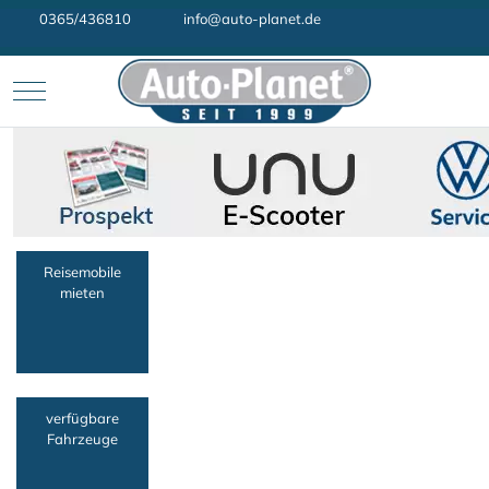
0365/436810
info@auto-planet.de
Mobile Menu Toggle
Reisemobile
mieten
verfügbare
Fahrzeuge