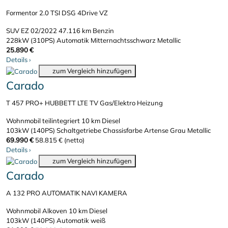
Formentor 2.0 TSI DSG 4Drive VZ
SUV
EZ 02/2022
47.116 km
Benzin
228kW (310PS)
Automatik
Mitternachtsschwarz Metallic
25.890 €
Details
›
zum Vergleich hinzufügen
Carado
T 457 PRO+ HUBBETT LTE TV Gas/Elektro Heizung
Wohnmobil teilintegriert
10 km
Diesel
103kW (140PS)
Schaltgetriebe
Chassisfarbe Artense Grau Metallic
69.990 €
58.815 € (netto)
Details
›
zum Vergleich hinzufügen
Carado
A 132 PRO AUTOMATIK NAVI KAMERA
Wohnmobil Alkoven
10 km
Diesel
103kW (140PS)
Automatik
weiß