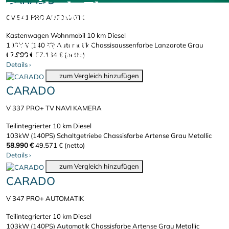
CARADO
Der Škoda Elroq.
100% elektrisch.
CV 541 PRO AUTOMATIK
Kastenwagen Wohnmobil
10 km
Diesel
Jetzt bei uns
103kW (140PS)
Automatik
Chassisaussenfarbe Lanzarote Grau
Probefahren!
67.990 €
57.134 € (netto)
Details
›
zum Vergleich hinzufügen
CARADO
V 337 PRO+ TV NAVI KAMERA
Teilintegrierter
10 km
Diesel
103kW (140PS)
Schaltgetriebe
Chassisfarbe Artense Grau Metallic
58.990 €
49.571 € (netto)
Details
›
zum Vergleich hinzufügen
CARADO
V 347 PRO+ AUTOMATIK
Teilintegrierter
10 km
Diesel
103kW (140PS)
Automatik
Chassisfarbe Artense Grau Metallic