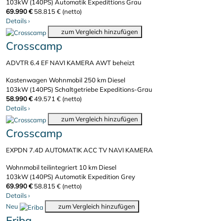
103kW (140PS)
Automatik
Expedittions Grau
69.990 €
58.815 € (netto)
Details
›
zum Vergleich hinzufügen
Crosscamp
ADVTR 6.4 EF NAVI KAMERA AWT beheizt
Kastenwagen Wohnmobil
250 km
Diesel
103kW (140PS)
Schaltgetriebe
Expeditions-Grau
58.990 €
49.571 € (netto)
Details
›
zum Vergleich hinzufügen
Crosscamp
EXPDN 7.4D AUTOMATIK ACC TV NAVI KAMERA
Wohnmobil teilintegriert
10 km
Diesel
103kW (140PS)
Automatik
Expedition Grey
69.990 €
58.815 € (netto)
Details
›
Neu
zum Vergleich hinzufügen
Eriba