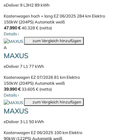
eDeliver 9 L3H2 89 kWh
Kastenwagen hoch + lang
EZ 06/2025
284 km
Elektro
150kW (204PS)
Automatik
weiß
47.990 €
40.328 € (netto)
Details
›
zum Vergleich hinzufügen
A
MAXUS
eDeliver 7 L1 77 kWh
Kastenwagen
EZ 07/2026
81 km
Elektro
150kW (204PS)
Automatik
weiß
39.990 €
33.605 € (netto)
Details
›
zum Vergleich hinzufügen
MAXUS
eDeliver 3 L1 50 kWh
Kastenwagen
EZ 06/2025
100 km
Elektro
90kW (122PS)
Automatik
weiß