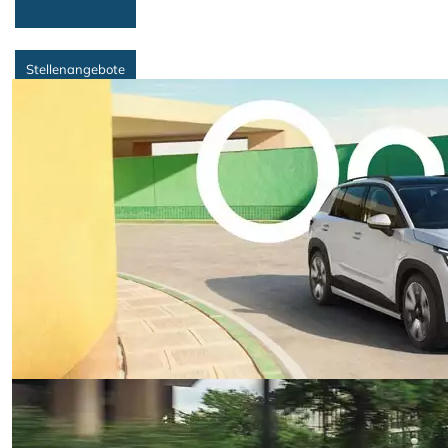
Stellenangebote
Termin zum
Räderwechsel
Werkstatt-Termin
vereinbaren
Suche
Fahrzeugart
Fahrzeugkategorie