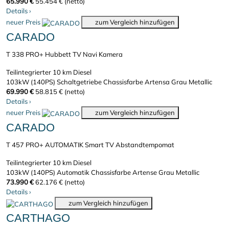
65.990 €
55.454 € (netto)
Details
›
neuer Preis
zum Vergleich hinzufügen
CARADO
T 338 PRO+ Hubbett TV Navi Kamera
Teilintegrierter
10 km
Diesel
103kW (140PS)
Schaltgetriebe
Chassisfarbe Artensa Grau Metallic
69.990 €
58.815 € (netto)
Details
›
neuer Preis
zum Vergleich hinzufügen
CARADO
T 457 PRO+ AUTOMATIK Smart TV Abstandtempomat
Teilintegrierter
10 km
Diesel
103kW (140PS)
Automatik
Chassisfarbe Artense Grau Metallic
73.990 €
62.176 € (netto)
Details
›
zum Vergleich hinzufügen
CARTHAGO