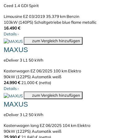
Ceed 1.4 GDI Spirit
Limousine
EZ 03/2019
35.379 km
Benzin
103kW (140PS)
Schaltgetriebe
blue flame metallic
16.490 €
Details
›
zum Vergleich hinzufügen
MAXUS
eDeliver 3 L1 50 kWh
Kastenwagen
EZ 06/2025
100 km
Elektro
90kW (122PS)
Automatik
weiß
24.990 €
21.000 € (netto)
Details
›
zum Vergleich hinzufügen
MAXUS
eDeliver 3 L2 50 kWh
Kastenwagen lang
EZ 06/2025
104 km
Elektro
90kW (122PS)
Automatik
weiß
25.990 €
21.840 € (netto)