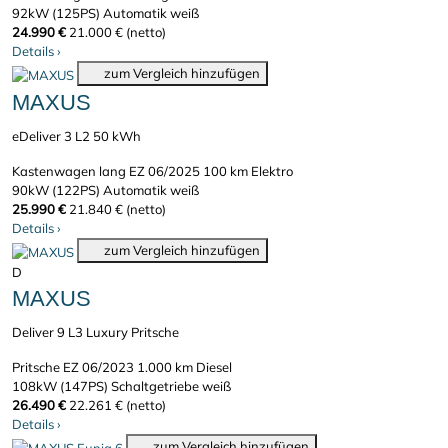
92kW (125PS)
Automatik
weiß
24.990 €
21.000 € (netto)
Details
›
zum Vergleich hinzufügen
MAXUS
eDeliver 3 L2 50 kWh
Kastenwagen lang
EZ 06/2025
100 km
Elektro
90kW (122PS)
Automatik
weiß
25.990 €
21.840 € (netto)
Details
›
zum Vergleich hinzufügen
D
MAXUS
Deliver 9 L3 Luxury Pritsche
Pritsche
EZ 06/2023
1.000 km
Diesel
108kW (147PS)
Schaltgetriebe
weiß
26.490 €
22.261 € (netto)
Details
›
zum Vergleich hinzufügen