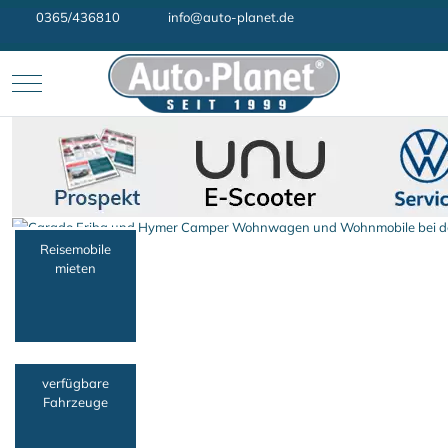
0365/436810
info@auto-planet.de
Mobile Menu Toggle
Reisemobile
mieten
verfügbare
Fahrzeuge