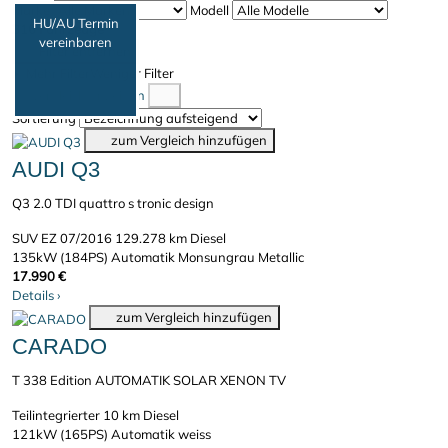
Marke
Modell
HU/AU Termin
316 Fahrzeuge
vereinbaren
Filter entfernen
Mehr Filter
Weniger Filter
Vergleich anzeigen
Sortierung
zum Vergleich hinzufügen
AUDI Q3
Q3 2.0 TDI quattro s tronic design
SUV
EZ 07/2016
129.278 km
Diesel
135kW (184PS)
Automatik
Monsungrau Metallic
17.990 €
Details
›
zum Vergleich hinzufügen
CARADO
T 338 Edition AUTOMATIK SOLAR XENON TV
Teilintegrierter
10 km
Diesel
121kW (165PS)
Automatik
weiss