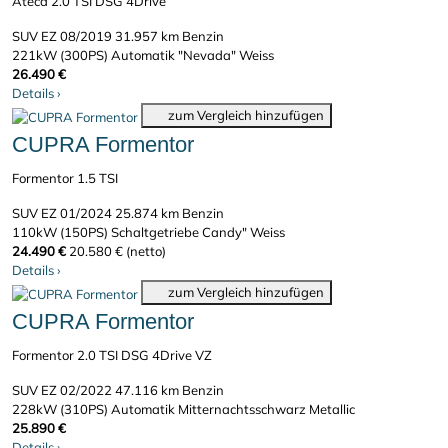
Ateca 2.0 TSI DSG 4Drive
SUV
EZ 08/2019
31.957 km
Benzin
221kW (300PS)
Automatik
"Nevada" Weiss
26.490 €
Details
›
zum Vergleich hinzufügen
CUPRA Formentor
Formentor 1.5 TSI
SUV
EZ 01/2024
25.874 km
Benzin
110kW (150PS)
Schaltgetriebe
Candy" Weiss
24.490 €
20.580 € (netto)
Details
›
zum Vergleich hinzufügen
CUPRA Formentor
Formentor 2.0 TSI DSG 4Drive VZ
SUV
EZ 02/2022
47.116 km
Benzin
228kW (310PS)
Automatik
Mitternachtsschwarz Metallic
25.890 €
Details
›